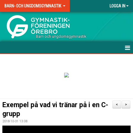
BARN- OCH UNGDOMSGYMNASTIK
LOGGA IN
.
Barn och ungdomsgymnastik
HEM
TERMINSAVGIFTER TRÄNING
VÅRA GRUPPER
DOKUMENT
Exempel på vad vi tränar på i en C-
<
>
KONTAKT
grupp
2018-10-31 13:08