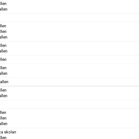
llen
allen
llen
llen
allen
llen
allen
llen
llen
allen
allen
llen
allen
llen
llen
allen
ka skolan
llen