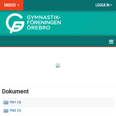
SM2025
LOGGA IN
.
HEM
NYHETER
DOKUMENT
BILDGALLERI
Dokument
KONTAKT
PM1 (4)
PM2 (5)