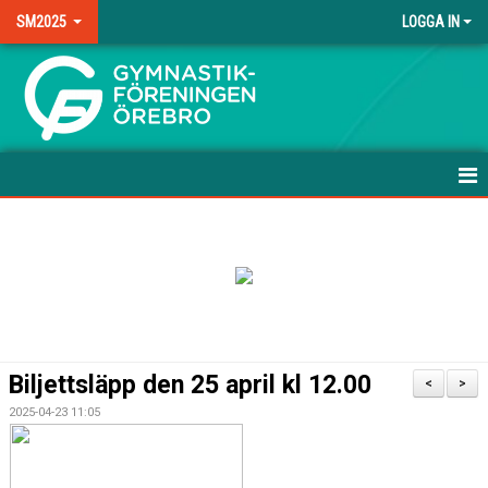
SM2025
LOGGA IN
.
HEM
NYHETER
DOKUMENT
BILDGALLERI
Biljettsläpp den 25 april kl 12.00
<
>
KONTAKT
2025-04-23 11:05