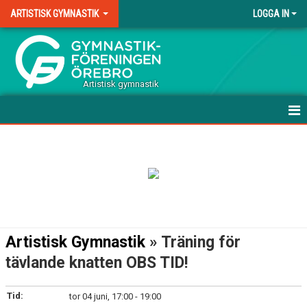
ARTISTISK GYMNASTIK
LOGGA IN
.
Artistisk gymnastik
HEM
VÅRA GRUPPER MANLIG AG
VÅRA GRUPPER KVINNLIG AG
TERMINSAVGIFT AG
Artistisk Gymnastik
» Träning för
DOMARE
tävlande knatten OBS TID!
DOKUMENT
Tid:
tor 04 juni, 17:00 - 19:00