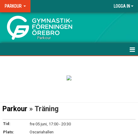
PARKOUR
LOGGA IN
.
Parkour
HEM
NYHETER
VÅRA GRUPPER - NYBÖRJARE
VÅRA GRUPPER - FORTSÄTTNING
Parkour
» Träning
VÅRA GRUPPER - AVANCERAD
Tid:
fre 05 juni, 17:00 - 20:30
ANMÄL DIG HÄR!
Plats:
Oscariahallen