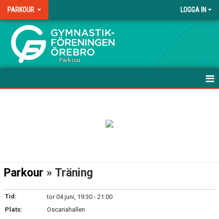
PARKOUR
LOGGA IN
.
Parkour
HEM
NYHETER
VÅRA GRUPPER - NYBÖRJARE
VÅRA GRUPPER - FORTSÄTTNING
Parkour
» Träning
VÅRA GRUPPER - AVANCERAD
Tid:
tor 04 juni, 19:30 - 21:00
ANMÄL DIG HÄR!
Plats:
Oscariahallen