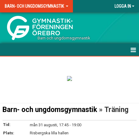
BARN- OCH UNGDOMSGYMNASTIK
LOGGA IN
.
Barn och ungdomsgymnastik
HEM
TERMINSAVGIFTER TRÄNING
VÅRA GRUPPER
DOKUMENT
Barn- och ungdomsgymnastik
» Träning
KONTAKT
Tid:
mån 31 augusti, 17:45 - 19:00
Plats:
Risbergska lilla hallen