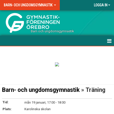
BARN- OCH UNGDOMSGYMNASTIK
LOGGA IN
.
Barn och ungdomsgymnastik
HEM
TERMINSAVGIFTER TRÄNING
VÅRA GRUPPER
DOKUMENT
Barn- och ungdomsgymnastik
» Träning
KONTAKT
Tid:
mån 19 januari, 17:00 - 18:00
Plats:
Karolinska skolan