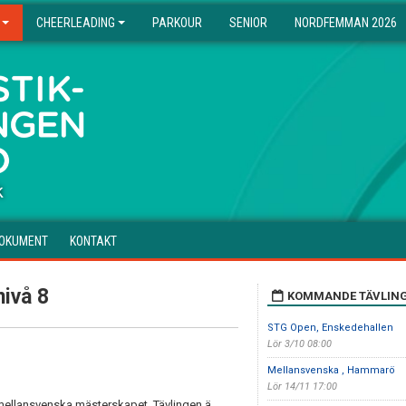
CHEERLEADING
PARKOUR
SENIOR
NORDFEMMAN 2026
k
OKUMENT
KONTAKT
ivå 8
KOMMANDE TÄVLIN
STG Open, Enskedehallen
Lör 3/10 08:00
Mellansvenska , Hammarö
Lör 14/11 17:00
i mellansvenska mästerskapet. Tävlingen ä