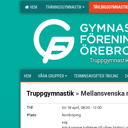
HEM
TRÄNINGSGYMNASTIK
TÄVLINGSGYMNASTIK
.
Truppgymnasti
HEM
VÅRA GRUPPER
TERMINSAVGIFTER TÄVLING
D
Truppgymnastik
» Mellansvenska n
Tid:
lör 18 april, 08:30 - 12:00
Plats:
Norrköping
Hej
Här kommer kallelsen till våren tävling 