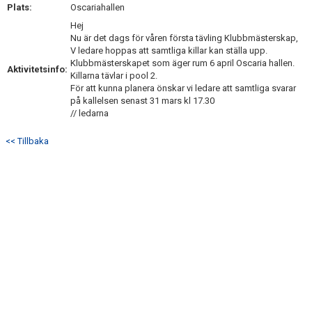
Plats:
Oscariahallen
Hej
Nu är det dags för våren första tävling Klubbmästerskap,
V ledare hoppas att samtliga killar kan ställa upp.
Klubbmästerskapet som äger rum 6 april Oscaria hallen.
Aktivitetsinfo:
Killarna tävlar i pool 2.
För att kunna planera önskar vi ledare att samtliga svarar
på kallelsen senast 31 mars kl 17.30
// ledarna
<< Tillbaka