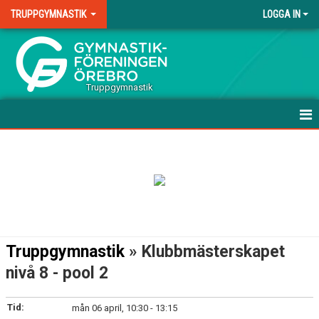
TRUPPGYMNASTIK
LOGGA IN
.
Truppgymnastik
HEM
VÅRA GRUPPER
TERMINSAVGIFTER TÄVLING
DOKUMENT
Truppgymnastik
» Klubbmästerskapet
KONTAKT
nivå 8 - pool 2
Tid:
mån 06 april, 10:30 - 13:15