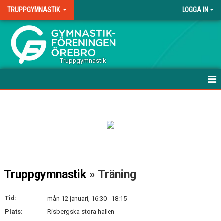
TRUPPGYMNASTIK
LOGGA IN
.
Truppgymnastik
HEM
VÅRA GRUPPER
TERMINSAVGIFTER TÄVLING
DOKUMENT
Truppgymnastik
» Träning
KONTAKT
Tid:
mån 12 januari, 16:30 - 18:15
Plats:
Risbergska stora hallen